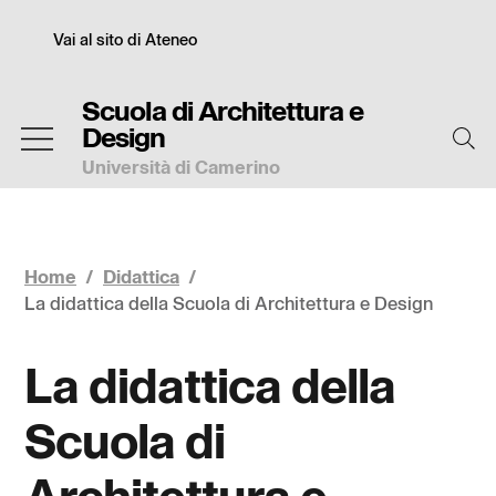
Salta
Slim
al
Vai al sito di Ateneo
contenuto
principale
Scuola di Architettura e
Design
Università di Camerino
Home
/
Didattica
/
La didattica della Scuola di Architettura e Design
La didattica della
Scuola di
Architettura e