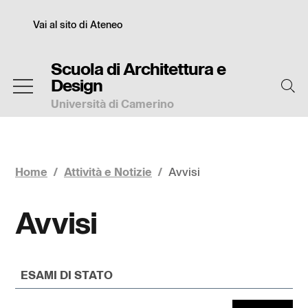
Salta
Slim
al
Vai al sito di Ateneo
contenuto
principale
Scuola di Architettura e
Design
Università di Camerino
Home
/
Attività e Notizie
/
Avvisi
Avvisi
cerca per