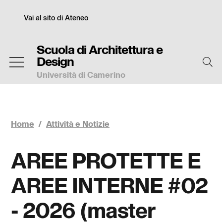
Salta
Slim
al
Vai al sito di Ateneo
contenuto
principale
Scuola di Architettura e
Design
Università di Camerino
Home
/
Attività e Notizie
AREE PROTETTE E
AREE INTERNE #02
- 2026 (master